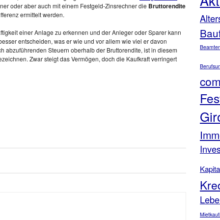
Akt
ner oder aber auch mit einem Festgeld-Zinsrechner die
Bruttorendite
ferenz ermittelt werden.
Alte
Bau
ftigkeit einer Anlage zu erkennen und der Anleger oder Sparer kann
esser entscheiden, was er wie und vor allem wie viel er davon
Beamten
och abzuführenden Steuern oberhalb der Bruttorendite, ist in diesem
ezeichnen. Zwar steigt das Vermögen, doch die Kaufkraft verringert
Berufsun
com
Fes
Gir
Imm
Inve
Kapit
Kre
Lebe
Mietkaut