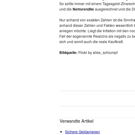
So sollte immer mit einem Tagesgeld-Zinsrech
und die
Nettorendite
ausgerechnet und die Dif
Nur anhand von exakten Zahlen ist die Sinnha
anhand dieser Zahlen und Fakten wesentlich b
anlegen möchte. Liegt die Inflation mit den n
Fall der sogenannte Realzins als negativ zu b
sich und somit auch die reale Kaufkraft.
Bildquelle:
Flickr by alles_schlumpf
0
0
0
Verwandte Artikel
Sichere Geldanlagen