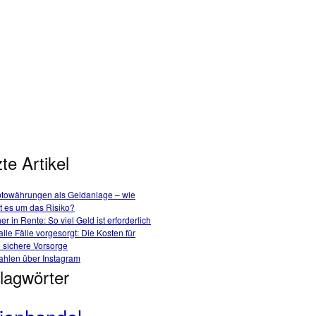
te Artikel
ptowährungen als Geldanlage – wie
t es um das Risiko?
er in Rente: So viel Geld ist erforderlich
alle Fälle vorgesorgt: Die Kosten für
 sichere Vorsorge
ahlen über Instagram
lagwörter