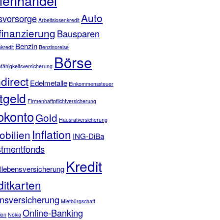
ienhandel
Auto
rsvorsorge
Arbeitslosenkredit
finanzierung
Bausparen
Benzin
kredit
Benzinpreise
Börse
fähigkeitsversicherung
direct
Edelmetalle
Einkommenssteuer
tgeld
Firmenhaftpflichtversicherung
okonto
Gold
Hausratversicherung
Inflation
obilien
ING-DiBa
stmentfonds
Kredit
allebensversicherung
ditkarten
nsversicherung
Mietbürgschaft
Online-Banking
ion
Nokia