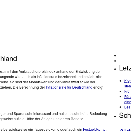
chland
Letz
estimmt den Verbraucherpreisindex anhand der Entwicklung der
gsrate wird auch als Inflationsrate bezeichnet und bezieht sich
Kry
 Werte. So sind der Monatswert und der Jahreswert sowie der
steh
uziehen.
Die Berechnung der
Inflationsrate für Deutschland
erfolgt
Früh
Für 
eine
Bez
Sch
leger und Sparer sehr interessant und hat eine sehr hohe Bedeutung
gsweise auf die Höhe der Anlage und deren Rendite.
ie beispielsweise ein Tagesgeldkonto oder auch ein
Festgeldkonto
.